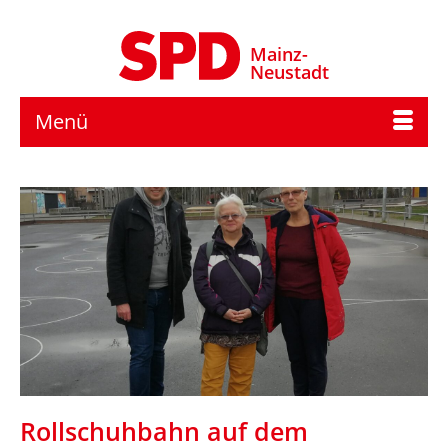
Mainz-
Neustadt
Menü
Rollschuhbahn auf dem