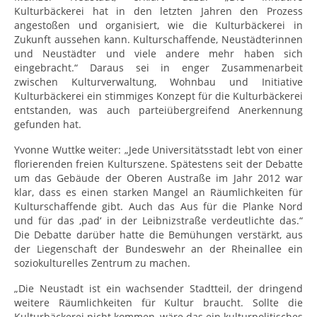
Kulturbäckerei hat in den letzten Jahren den Prozess
angestoßen und organisiert, wie die Kulturbäckerei in
Zukunft aussehen kann. Kulturschaffende, Neustädterinnen
und Neustädter und viele andere mehr haben sich
eingebracht.“ Daraus sei in enger Zusammenarbeit
zwischen Kulturverwaltung, Wohnbau und Initiative
Kulturbäckerei ein stimmiges Konzept für die Kulturbäckerei
entstanden, was auch parteiübergreifend Anerkennung
gefunden hat.
Yvonne Wuttke weiter: „Jede Universitätsstadt lebt von einer
florierenden freien Kulturszene. Spätestens seit der Debatte
um das Gebäude der Oberen Austraße im Jahr 2012 war
klar, dass es einen starken Mangel an Räumlichkeiten für
Kulturschaffende gibt. Auch das Aus für die Planke Nord
und für das ‚pad‘ in der Leibnizstraße verdeutlichte das.“
Die Debatte darüber hatte die Bemühungen verstärkt, aus
der Liegenschaft der Bundeswehr an der Rheinallee ein
soziokulturelles Zentrum zu machen.
„Die Neustadt ist ein wachsender Stadtteil, der dringend
weitere Räumlichkeiten für Kultur braucht. Sollte die
Kulturbäckerei nicht kommen, wäre das ein kulturpolitisches