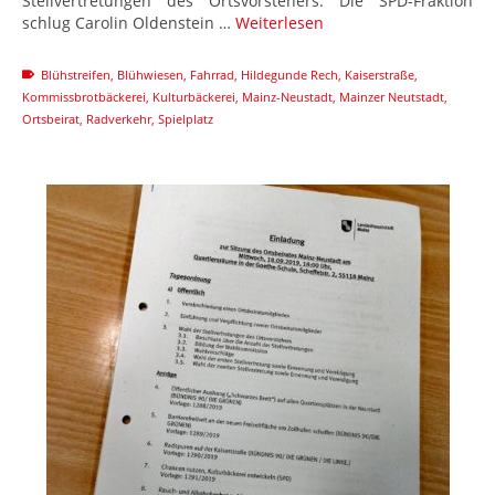
Stellvertretungen des Ortsvorstehers. Die SPD-Fraktion
schlug Carolin Oldenstein …
Weiterlesen
Blühstreifen
,
Blühwiesen
,
Fahrrad
,
Hildegunde Rech
,
Kaiserstraße
,
Kommissbrotbäckerei
,
Kulturbäckerei
,
Mainz-Neustadt
,
Mainzer Neutstadt
,
Ortsbeirat
,
Radverkehr
,
Spielplatz