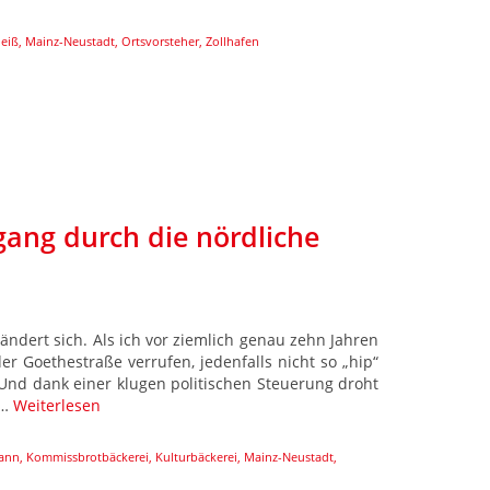
neiß
,
Mainz-Neustadt
,
Ortsvorsteher
,
Zollhafen
gang durch die nördliche
ändert sich. Als ich vor ziemlich genau zehn Jahren
er Goethestraße verrufen, jedenfalls nicht so „hip“
Und dank einer klugen politischen Steuerung droht
 …
Weiterlesen
ann
,
Kommissbrotbäckerei
,
Kulturbäckerei
,
Mainz-Neustadt
,