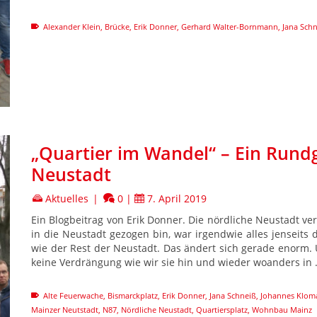
Alexander Klein
,
Brücke
,
Erik Donner
,
Gerhard Walter-Bornmann
,
Jana Sch
„Quartier im Wandel“ – Ein Rund
Neustadt
Aktuelles
|
0
|
7. April 2019
Ein Blogbeitrag von Erik Donner. Die nördliche Neustadt ver
in die Neustadt gezogen bin, war irgendwie alles jenseits d
wie der Rest der Neustadt. Das ändert sich gerade enorm. 
keine Verdrängung wie wir sie hin und wieder woanders in
Alte Feuerwache
,
Bismarckplatz
,
Erik Donner
,
Jana Schneiß
,
Johannes Klom
Mainzer Neutstadt
,
N87
,
Nördliche Neustadt
,
Quartiersplatz
,
Wohnbau Mainz