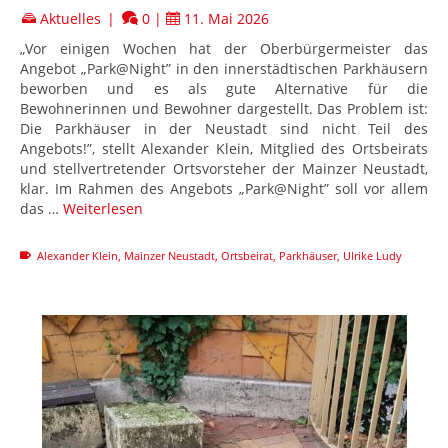
Aktuelles
|
0
|
11. Mai 2026
„Vor einigen Wochen hat der Oberbürgermeister das
Angebot „Park@Night” in den innerstädtischen Parkhäusern
beworben und es als gute Alternative für die
Bewohnerinnen und Bewohner dargestellt. Das Problem ist:
Die Parkhäuser in der Neustadt sind nicht Teil des
Angebots!”, stellt Alexander Klein, Mitglied des Ortsbeirats
und stellvertretender Ortsvorsteher der Mainzer Neustadt,
klar. Im Rahmen des Angebots „Park@Night” soll vor allem
das …
Weiterlesen
Alexander Klein
,
Mainzer Neustadt
,
Ortsbeirat
,
Parkhäuser
,
Ulrike Ludy