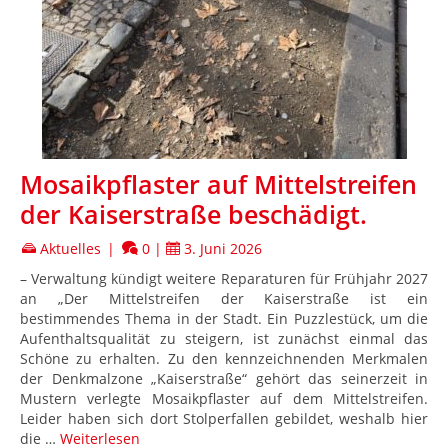
Mosaikpflaster auf Mittelstreifen
der Kaiserstraße beschädigt.
Aktuelles
|
0
|
3. Juni 2026
– Verwaltung kündigt weitere Reparaturen für Frühjahr 2027
an „Der Mittelstreifen der Kaiserstraße ist ein
bestimmendes Thema in der Stadt. Ein Puzzlestück, um die
Aufenthaltsqualität zu steigern, ist zunächst einmal das
Schöne zu erhalten. Zu den kennzeichnenden Merkmalen
der Denkmalzone „Kaiserstraße“ gehört das seinerzeit in
Mustern verlegte Mosaikpflaster auf dem Mittelstreifen.
Leider haben sich dort Stolperfallen gebildet, weshalb hier
die …
Weiterlesen