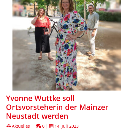
Yvonne Wuttke soll
Ortsvorsteherin der Mainzer
Neustadt werden
Aktuelles
|
0
|
14. Juli 2023